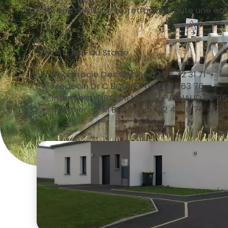
Pour vos suivis santé, retrouvez toute une éq
2 et 4 C Rue du Stade
Pharmacie Des Sables 02 96 72 31 71
Médecin Dr C BOUVET 09 81 97 63 76
Infirmiers : B.BONNENFANT/ P.RENAUD 02 96
Infirmier : J-M BRUNET 06 82 44 10 76 – 09