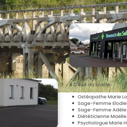
uipe de praticiens à l’espace santé
 72 42 98
 86 60 29 60
4 D Rue du Stade
Ostéopathe Marie Lo
Sage-Femme Elodie M
Sage-Femme Adèle M
Diététicienne Maëll
Psychologue Marie H