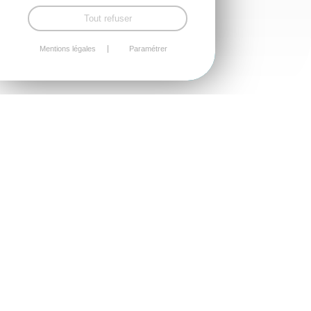
Tout refuser
Mentions légales
Paramétrer
L’accueil secretariat vous accompagne dans vos
démarches et formalités administratives
Et vous oriente vers les services compétents.
ÉTAT CIVIL
Informations titres sécurisés Carte d’identité