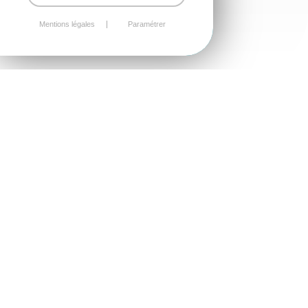
Mentions légales
Paramétrer
Annuaire artisans - construction/habitat
Retrouvez la vie économique de notre commune et n’hésitez
pas à franchir la porte de nos commerces locaux